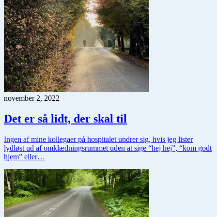
november 2, 2022
Det er så lidt, der skal til
Ingen af mine kollegaer på hospitalet undrer sig, hvis jeg lister
lydløst ud af omklædningsrummet uden at sige “hej hej”, “kom godt
hjem” eller…