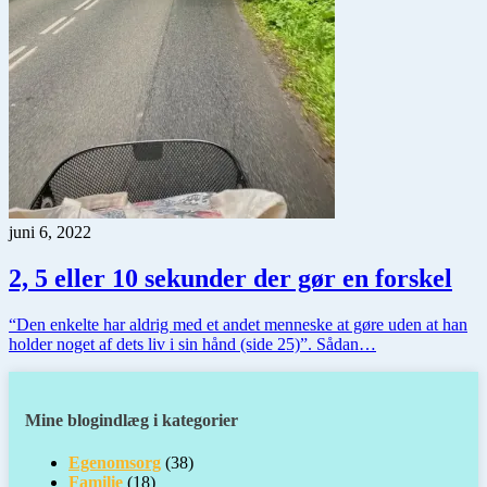
juni 6, 2022
2, 5 eller 10 sekunder der gør en forskel
“Den enkelte har aldrig med et andet menneske at gøre uden at han
holder noget af dets liv i sin hånd (side 25)”. Sådan…
Mine blogindlæg i kategorier
Egenomsorg
(38)
Familie
(18)