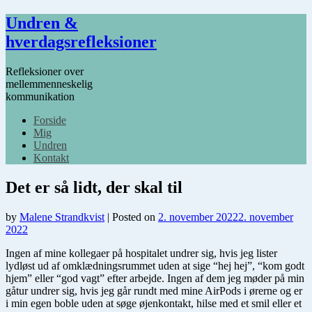
Undren &
hverdagsrefleksioner
Refleksioner over
mellemmenneskelig
kommunikation
Forside
Mig
Undren
Kontakt
Det er så lidt, der skal til
by
Malene Strandkvist
|
Posted on
2. november 2022
2. november
2022
Ingen af mine kollegaer på hospitalet undrer sig, hvis jeg lister
lydløst ud af omklædningsrummet uden at sige “hej hej”, “kom godt
hjem” eller “god vagt” efter arbejde. Ingen af dem jeg møder på min
gåtur undrer sig, hvis jeg går rundt med mine AirPods i ørerne og er
i min egen boble uden at søge øjenkontakt, hilse med et smil eller et