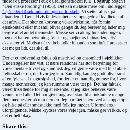
filosof og professor i etik og religionsfilolofi K.E. Løgstrup bogen i
“Den etiske fordring” (1956). Det kan du læse mere om i indlægget
“2, 5 eller 10 sekunder der gør en forskel”
. Vi sætter aftryk på
hinanden. I Tænk Hvis fællesskabet er vi optagede af kvaliteten af
det aftryk. Der sker en kortvarig vekselvirkning, når fx min
øjenkontakt eller mit smil bliver gengældt. Jeg berører og lader mig
berøre af et andet menneske. Måske ser vi aldrig hinanden ingen,
men det har en betydning. Vi ser og spejler os i hinanden, altså
eksisterer vi. Modsat når vi behandler hinanden som luft. I praksis er
det meget lidt, der skal til.
Der er et nødvendigt fokus på mistrivsel og ensomhed i øjeblikket.
Undersøgelser har vist, at nære relationer har stor betydning for
vores mentale trivsel og sundhed. Jeg vil gerne være med til at åbne
fællesskaber op, der hvor jeg kan. Samtidig kan jeg godt blive ramt
af en følelse af magtesløshed, for der er en naturlig grænse for, hvor
mange mennesker, jeg kan rumme at være tæt på. Det har faktisk
været frisættende for mig at erkende, at jeg ikke behøves være
venner med alle. Det har givet mig overskud til at inkludere mange
flere mennesker på min færden. Jeg har fået lettere ved at stoppe op
og hilse på eller småsnakke med folk jeg møder. Uformelt og
uforpligtende. Måske krydses vores veje igen, måske gør vi ikke, og
det er helt okay.
Share this: