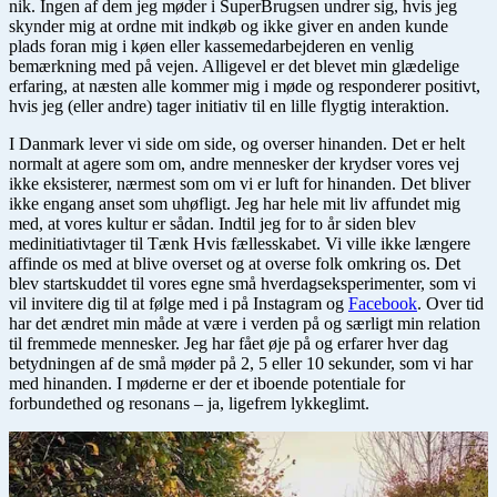
nik. Ingen af dem jeg møder i SuperBrugsen undrer sig, hvis jeg
skynder mig at ordne mit indkøb og ikke giver en anden kunde
plads foran mig i køen eller kassemedarbejderen en venlig
bemærkning med på vejen. Alligevel er det blevet min glædelige
erfaring, at næsten alle kommer mig i møde og responderer positivt,
hvis jeg (eller andre) tager initiativ til en lille flygtig interaktion.
I Danmark lever vi side om side, og overser hinanden. Det er helt
normalt at agere som om, andre mennesker der krydser vores vej
ikke eksisterer, nærmest som om vi er luft for hinanden. Det bliver
ikke engang anset som uhøfligt. Jeg har hele mit liv affundet mig
med, at vores kultur er sådan. Indtil jeg for to år siden blev
medinitiativtager til Tænk Hvis fællesskabet. Vi ville ikke længere
affinde os med at blive overset og at overse folk omkring os. Det
blev startskuddet til vores egne små hverdagseksperimenter, som vi
vil invitere dig til at følge med i på Instagram og
Facebook
. Over tid
har det ændret min måde at være i verden på og særligt min relation
til fremmede mennesker. Jeg har fået øje på og erfarer hver dag
betydningen af de små møder på 2, 5 eller 10 sekunder, som vi har
med hinanden. I møderne er der et iboende potentiale for
forbundethed og resonans – ja, ligefrem lykkeglimt.