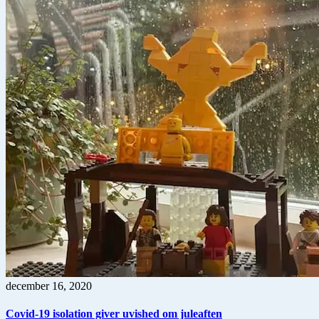
december 16, 2020
Covid-19 isolation giver uvished om juleaften