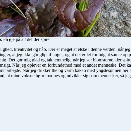
: Få øje på alt det der spirer
hed, kreativitet og håb. Der er meget at elske i denne verden, når jeg 
g er, at jeg ikke går glip af noget, og at det er let for mig at samle op p
mig. Det gør mig glad og taknemmelig, når jeg ser blomsterne, der spire
 ansigt. Når jeg oplever en forbundethed med et andet menneske. Det k
a på mit arbejde. Når jeg drikker the og varm kakao med yngstesønnen h
and, at mine voksne børn modnes og udvikler sig som mennesker, så jeg 