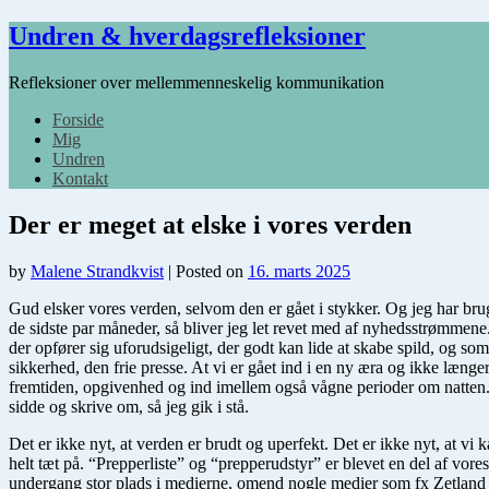
Undren & hverdagsrefleksioner
Refleksioner over mellemmenneskelig kommunikation
Forside
Mig
Undren
Kontakt
Der er meget at elske i vores verden
by
Malene Strandkvist
|
Posted on
16. marts 2025
Gud elsker vores verden, selvom den er gået i stykker. Og jeg har bru
de sidste par måneder, så bliver jeg let revet med af nyhedsstrømmene. J
der opfører sig uforudsigeligt, der godt kan lide at skabe spild, og 
sikkerhed, den frie presse. At vi er gået ind i en ny æra og ikke længe
fremtiden, opgivenhed og ind imellem også vågne perioder om natten. J
sidde og skrive om, så jeg gik i stå.
Det er ikke nyt, at verden er brudt og uperfekt. Det er ikke nyt, at v
helt tæt på. “Prepperliste” og “prepperudstyr” er blevet en del af vore
undergang stor plads i medierne, omend nogle medier som fx Zetland er