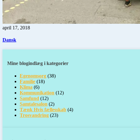
april 17, 2018
Dansk
Mine blogindlæg i kategorier
Egenomsorg
(38)
Familie
(18)
Klima
(6)
Kommunikation
(12)
Samfund
(12)
Samtalesalon
(2)
Tænk Hvis fællesskab
(4)
Trosvandring
(23)