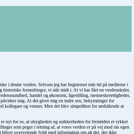
elske i denne verden. Selvom jeg har begrænset min tid på medierne i
historiske forandringer, vi står midt i. At vi har fået en verdensleder,
 verdenssundhed, handel og økonomi, ligestilling, menneskerettigheder,
t påvirker mig. At det giver mig en indre uro, bekymringer for
med kollegaer og venner. Men det blev simpelthen for nedslående at
 er nyt for os, at utrygheden og usikkerheden for fremtiden er rykket
llinger som peger i retning af, at vores verden er på vej mod sin egen
 bliver overvejende fyldt med information om alt det, der ikke