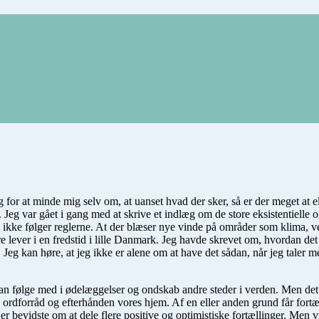
g for at minde mig selv om, at uanset hvad der sker, så er der meget at 
eg var gået i gang med at skrive et indlæg om de store eksistentielle og 
som ikke følger reglerne. At der blæser nye vinde på områder som klima,
re lever i en fredstid i lille Danmark. Jeg havde skrevet om, hvordan de
eg kan høre, at jeg ikke er alene om at have det sådan, når jeg taler 
i kan følge med i ødelæggelser og ondskab andre steder i verden. Men det
s ordforråd og efterhånden vores hjem. Af en eller anden grund får fortæ
 bevidste om at dele flere positive og optimistiske fortællinger. Men vi