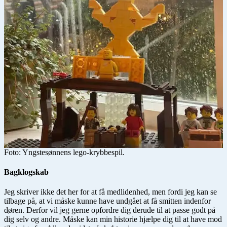
Foto: Yngstesønnens lego-krybbespil.
Bagklogskab
Jeg skriver ikke det her for at få medlidenhed, men fordi jeg kan se
tilbage på, at vi måske kunne have undgået at få smitten indenfor
døren. Derfor vil jeg gerne opfordre dig derude til at passe godt på
dig selv og andre. Måske kan min historie hjælpe dig til at have mod