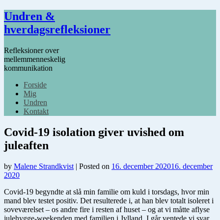
Undren &
hverdagsrefleksioner
Refleksioner over
mellemmenneskelig
kommunikation
Forside
Mig
Undren
Kontakt
Covid-19 isolation giver uvished om
juleaften
by
Malene Strandkvist
|
Posted on
16. december 2020
16. december
2020
Covid-19 begyndte at slå min familie om kuld i torsdags, hvor min
mand blev testet positiv. Det resulterede i, at han blev totalt isoleret i
soveværelset – os andre fire i resten af huset – og at vi måtte aflyse
julehygge-weekenden med familien i Jylland. I går ventede vi svar