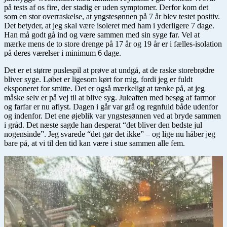
på tests af os fire, der stadig er uden symptomer. Derfor kom det
som en stor overraskelse, at yngstesønnen på 7 år blev testet positiv.
Det betyder, at jeg skal være isoleret med ham i yderligere 7 dage.
Han må godt gå ind og være sammen med sin syge far. Vel at
mærke mens de to store drenge på 17 år og 19 år er i fælles-isolation
på deres værelser i minimum 6 dage.
Det er et større puslespil at prøve at undgå, at de raske storebrødre
bliver syge. Løbet er ligesom kørt for mig, fordi jeg er fuldt
eksponeret for smitte. Det er også mærkeligt at tænke på, at jeg
måske selv er på vej til at blive syg. Juleaften med besøg af farmor
og farfar er nu aflyst. Dagen i går var grå og regnfuld både udenfor
og indenfor. Det ene øjeblik var yngstesønnen ved at bryde sammen
i gråd. Det næste sagde han desperat “det bliver den bedste jul
nogensinde”. Jeg svarede “det gør det ikke” – og lige nu håber jeg
bare på, at vi til den tid kan være i stue sammen alle fem.