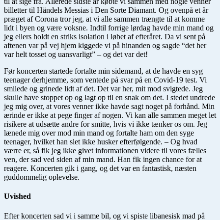
til at sige fra. Allerede sidste år købte vi sammen med nogle venner
billetter til Händels Messias i Den Sorte Diamant. Og ovenpå et år
præget af Corona tror jeg, at vi alle sammen trængte til at komme
lidt i byen og være voksne. Indtil forrige lørdag havde min mand og
jeg ellers holdt en striks isolation i løbet af efteråret. Da vi sent på
aftenen var på vej hjem kiggede vi på hinanden og sagde “det her
var helt tosset og uansvarligt” – og det var det!
Før koncerten startede fortalte min sidemand, at de havde en syg
teenager derhjemme, som ventede på svar på en Covid-19 test. Vi
smilede og grinede lidt af det. Det var her, mit mod svigtede. Jeg
skulle have stoppet op og lagt op til en snak om det. I stedet undrede
jeg mig over, at vores venner ikke havde sagt noget på forhånd. Min
ærinde er ikke at pege finger af nogen. Vi kan alle sammen meget let
risikere at udsætte andre for smitte, hvis vi ikke tænker os om. Jeg
lænede mig over mod min mand og fortalte ham om den syge
teenager, hvilket han slet ikke husker efterfølgende. – Og hvad
værre er, så fik jeg ikke givet informationen videre til vores fælles
ven, der sad ved siden af min mand. Han fik ingen chance for at
reagere. Koncerten gik i gang, og det var en fantastisk, næsten
guddommelig oplevelse.
Uvished
Efter koncerten sad vi i samme bil, og vi spiste libanesisk mad på