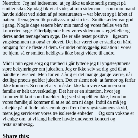
Nørrebro. Jeg må indrømme, at jeg ikke tænkte særlig meget på
smitterisiko. Søndag fik vi at vide, at min sidemand – som min mand
havde siddet ved siden af på restauranten – var blevet syg i løbet af
natten. Teenageren fik positiv-svar på sin test. Smittekæden var godt
i gang. Nogle dage senere blev min mand og vores fælles ven fra
koncerten syge. Efterfølgende blev vores sidemands ægtefælle og
deres andet teenagebarn syge. De er alle testet positive – ligesom
yngstesønnen nu også er blevet. Det har været og er stadig en hård
omgang for de fleste af dem. Grundet omhyggelig isolation i vores
tre hjem, så er smitten heldigvis ikke bragt videre til andre.
Midt i min egen sorg og træthed i går lyttede jeg til yngstesønnens
store bekymringer om juleaften. Jeg er ikke selv særlig god til at
håndtere uvished. Men for en 7-årig er det mange gange værre, når
det lige præcis gælder juleaften. Det er slemt nok, at farmor og farfar
ikke kommer. Scenariet at vi måske ikke kan være sammen som
familie er helt uoverskueligt. Det her er en situation, hvor jeg
kommer til kort som forælder. Jeg ved simpelthen ikke, hvordan
vores familiejul kommer til at se ud om ni dage. Indtil da må jeg
arbejde på at finde julestemningen frem for yngstesønnens skyld,
mens jeg servicerer vores tre isolerede enheder. – Og som voksne er
vi enige om, at vi langt hellere havde undværet koncert og
restaurantbesøg.
Share this: