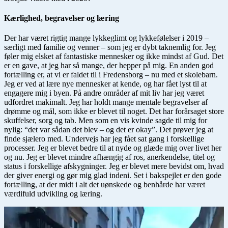
Kærlighed, begravelser og læring
Der har været rigtig mange lykkeglimt og lykkefølelser i 2019 –
særligt med familie og venner – som jeg er dybt taknemlig for. Jeg
føler mig elsket af fantastiske mennesker og ikke mindst af Gud. Det
er en gave, at jeg har så mange, der hepper på mig. En anden god
fortælling er, at vi er faldet til i Fredensborg – nu med et skolebarn.
Jeg er ved at lære nye mennesker at kende, og har fået lyst til at
engagere mig i byen. På andre områder af mit liv har jeg været
udfordret makimalt. Jeg har holdt mange mentale begravelser af
drømme og mål, som ikke er blevet til noget. Det har forårsaget store
skuffelser, sorg og tab. Men som en vis kvinde sagde til mig for
nylig: “det var sådan det blev – og det er okay”. Det prøver jeg at
finde sjælero med. Undervejs har jeg fået sat gang i forskellige
processer. Jeg er blevet bedre til at nyde og glæde mig over livet her
og nu. Jeg er blevet mindre afhængig af ros, anerkendelse, titel og
status i forskellige afskygninger. Jeg er blevet mere bevidst om, hvad
der giver energi og gør mig glad indeni. Set i bakspejlet er den gode
fortælling, at der midt i alt det uønskede og benhårde har været
værdifuld udvikling og læring.