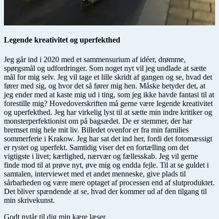
Legende kreativitet og uperfekthed
Jeg går ind i 2020 med et sammensurium af idéer, drømme,
spørgsmål og udfordringer. Som noget nyt vil jeg undlade at sætte
mål for mig selv. Jeg vil tage et lille skridt af gangen og se, hvad det
fører med sig, og hvor det så fører mig hen. Måske betyder det, at
jeg ender med at kaste mig ud i ting, som jeg ikke havde fantasi til at
forestille mig? Hovedoverskriften må gerne være legende kreativitet
og uperfekthed. Jeg har virkelig lyst til at sætte min indre kritiker og
monsterperfektionist om på bagsædet. De er stemmer, der har
bremset mig hele mit liv. Billedet ovenfor er fra min families
sommerferie i Krakow. Jeg har sat det ind her, fordi det fotomæssigt
er rystet og uperfekt. Samtidig viser det en fortælling om det
vigtigste i livet; kærlighed, nærvær og fællesskab. Jeg vil gerne
finde mod til at prøve nyt, øve mig og endda fejle. Til at se guldet i
samtalen, interviewet med et andet menneske, give plads til
sårbarheden og være mere optaget af processen end af slutproduktet.
Det bliver spændende at se, hvad der kommer ud af den tilgang til
min skrivekunst.
Godt nytår til dig min kære læser.