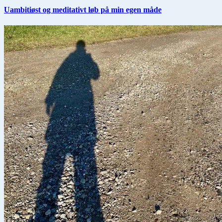
Uambitiøst og meditativt løb på min egen måde