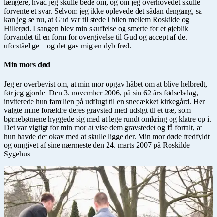
længere, hvad jeg skulle bede om, og om jeg overhovedet skulle
forvente et svar. Selvom jeg ikke oplevede det sådan dengang, så
kan jeg se nu, at Gud var til stede i bilen mellem Roskilde og
Hillerød. I sangen blev min skuffelse og smerte for et øjeblik
forvandet til en form for overgivelse til Gud og accept af det
uforståelige – og det gav mig en dyb fred.
Min mors død
Jeg er overbevist om, at min mor opgav håbet om at blive helbredt,
før jeg gjorde. Den 3. november 2006, på sin 62 års fødselsdag,
inviterede hun familien på udflugt til en snedækket kirkegård. Her
valgte mine forældre deres gravsted med udsigt til et træ, som
børnebørnene hyggede sig med at lege rundt omkring og klatre op i.
Det var vigtigt for min mor at vise dem gravstedet og få fortalt, at
hun havde det okay med at skulle ligge der. Min mor døde fredfyldt
og omgivet af sine nærmeste den 24. marts 2007 på Roskilde
Sygehus.