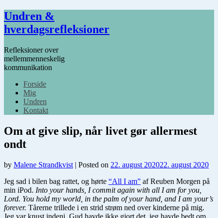
Undren &
hverdagsrefleksioner
Refleksioner over
mellemmenneskelig
kommunikation
Forside
Mig
Undren
Kontakt
Om at give slip, når livet gør allermest
ondt
by
Malene Strandkvist
|
Posted on
22. august 2020
22. august 2020
Jeg sad i bilen bag rattet, og hørte
“All I am”
af Reuben Morgen på
min iPod.
Into your hands, I commit again with all I am for you,
Lord. You hold my world, in the palm of your hand, and I am your’s
forever.
Tårerne trillede i en strid strøm ned over kinderne på mig.
Jeg var knust indeni. Gud havde ikke gjort det, jeg havde bedt om.