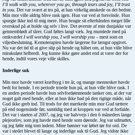
I’ll walk with you, wherever you go, through tears and joy, I’ll trust
in you
. Det var svært at tro på, at han virkelig ønskede os det bedste.
Min mor ville aldrig blive rask igen. Hun var ved at forsvinde. Hun
spurgte ikke ind til mig mere. Hun brugte sit efterhånden meget lille
overskud på at holde sig selv i live. Det øverste af min dunjakke var
gennemblødt af tårer. Gud føltes langt væk. Jeg mumlede med på
omkvædet
I will worship you, I will worship you
– mest som en
viljesbeslutning. Kemoterapien havde lægerne for længst opgivet.
Nu var det tid til at give slip på hende og håbet om, at hun ville blive
mirakuløst helbredt. Jeg kunne ikke gøre andet end at være der for
hende, indtil vores veje ville skilles.
Inderlige suk
Min mor havde været kræftsyg i tre år, og mange mennesker havde
bedt for hende. I en periode troede hun på, at hun ville blive rask. I
en anden periode havde hun selvfordømmende tanker om, at der var
noget galt med hende, eller at hun ikke bad på den rigtige måde, når
Gud ikke greb ind. Til trods for det mærkede min mor Gud tættere
på end nogensinde før, samtidig med at kroppen var ved at forfalde.
Det var i starten af 2007, og jeg var halvvejs i den 6 måneders lange
plejeorlov, som jeg havde med hende som døende. Jeg var udmattet,
og jeg følte mig tom indeni. Mine bønner var løbet tør for ord. De
var i stedet blevet til lange og inderlige suk til Gud. Jeg vidste ikke