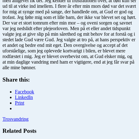
men alligevel fik det. Jeg kender til frustrationen over, at bøn kun ser
ud til at virke ind imellem. I flere år efter min mors død var det svært
for mig at synge med på sange, der handlede om, at Gud er god og
trofast. Jeg følte mig som et lille barn, der ikke var blevet set og hørt.
Der var et stort tomrum efter min mor – og oveni sorgen og savnet
var jeg nedslidt efter plejeorloven. Men på et eller andet tidspunkt
valgte jeg at give slip på min sårethed og mit behov for at forstå og i
stedet lade Gud være Gud. Jeg valgte at tro på, at hans perspektiv er
et andet og bedre end mit eget. Den overgivelse og accept af det
uforståelige, som jeg oplevede kortvarigt i bilen, er blevet mere
rodfæstet i mig. Jeg er blevet overbevist om, at Gud elsker mig, og
at min daglige vandring med ham er vigtigere, end at jeg får svar på
alle mine bønner.
Share this:
Facebook
LinkedIn
Print
Trosvandring
Related Posts