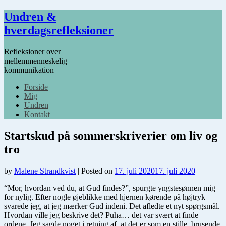
Undren &
hverdagsrefleksioner
Refleksioner over
mellemmenneskelig
kommunikation
Forside
Mig
Undren
Kontakt
Startskud på sommerskriverier om liv og
tro
by
Malene Strandkvist
|
Posted on
17. juli 2020
17. juli 2020
“Mor, hvordan ved du, at Gud findes?”, spurgte yngstesønnen mig
for nylig. Efter nogle øjeblikke med hjernen kørende på højtryk
svarede jeg, at jeg mærker Gud indeni. Det afledte et nyt spørgsmål.
Hvordan ville jeg beskrive det? Puha… det var svært at finde
ordene. Jeg sagde noget i retning af, at det er som en stille, brusende