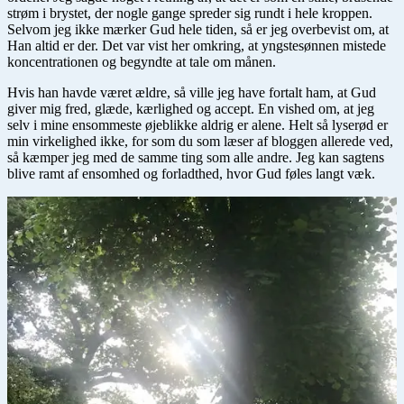
strøm i brystet, der nogle gange spreder sig rundt i hele kroppen.
Selvom jeg ikke mærker Gud hele tiden, så er jeg overbevist om, at
Han altid er der. Det var vist her omkring, at yngstesønnen mistede
koncentrationen og begyndte at tale om månen.
Hvis han havde været ældre, så ville jeg have fortalt ham, at Gud
giver mig fred, glæde, kærlighed og accept. En vished om, at jeg
selv i mine ensommeste øjeblikke aldrig er alene. Helt så lyserød er
min virkelighed ikke, for som du som læser af bloggen allerede ved,
så kæmper jeg med de samme ting som alle andre. Jeg kan sagtens
blive ramt af ensomhed og forladthed, hvor Gud føles langt væk.