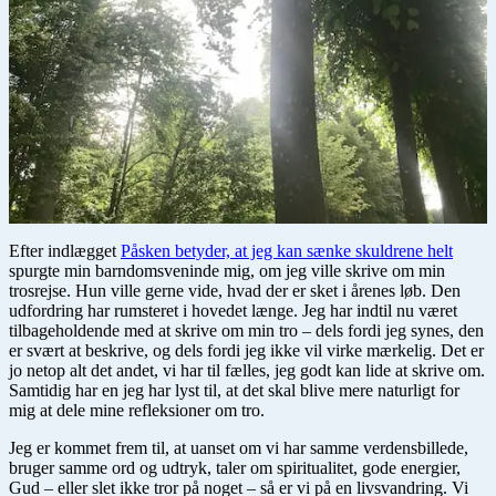
Efter indlægget
Påsken betyder, at jeg kan sænke skuldrene helt
spurgte min barndomsveninde mig, om jeg ville skrive om min
trosrejse. Hun ville gerne vide, hvad der er sket i årenes løb. Den
udfordring har rumsteret i hovedet længe. Jeg har indtil nu været
tilbageholdende med at skrive om min tro – dels fordi jeg synes, den
er svært at beskrive, og dels fordi jeg ikke vil virke mærkelig. Det er
jo netop alt det andet, vi har til fælles, jeg godt kan lide at skrive om.
Samtidig har en jeg har lyst til, at det skal blive mere naturligt for
mig at dele mine refleksioner om tro.
Jeg er kommet frem til, at uanset om vi har samme verdensbillede,
bruger samme ord og udtryk, taler om spiritualitet, gode energier,
Gud – eller slet ikke tror på noget – så er vi på en livsvandring. Vi