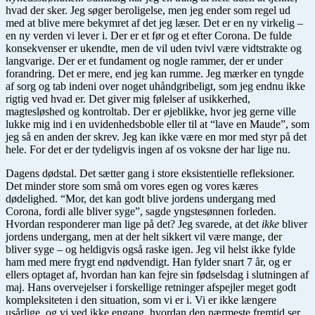
hvad der sker. Jeg søger beroligelse, men jeg ender som regel ud
med at blive mere bekymret af det jeg læser. Det er en ny virkelig –
en ny verden vi lever i. Der er et før og et efter Corona. De fulde
konsekvenser er ukendte, men de vil uden tvivl være vidtstrakte og
langvarige. Der er et fundament og nogle rammer, der er under
forandring. Det er mere, end jeg kan rumme. Jeg mærker en tyngde
af sorg og tab indeni over noget uhåndgribeligt, som jeg endnu ikke
rigtig ved hvad er. Det giver mig følelser af usikkerhed,
magtesløshed og kontroltab. Der er øjeblikke, hvor jeg gerne ville
lukke mig ind i en uvidenhedsboble eller til at “lave en Maude”, som
jeg så en anden der skrev. Jeg kan ikke være en mor med styr på det
hele. For det er der tydeligvis ingen af os voksne der har lige nu.
Dagens dødstal. Det sætter gang i store eksistentielle refleksioner.
Det minder store som små om vores egen og vores kæres
dødelighed. “Mor, det kan godt blive jordens undergang med
Corona, fordi alle bliver syge”, sagde yngstesønnen forleden.
Hvordan responderer man lige på det? Jeg svarede, at det
ikke
bliver
jordens undergang, men at der helt sikkert vil være mange, der
bliver syge – og heldigvis også raske igen. Jeg vil helst ikke fylde
ham med mere frygt end nødvendigt. Han fylder snart 7 år, og er
ellers optaget af, hvordan han kan fejre sin fødselsdag i slutningen af
maj. Hans overvejelser i forskellige retninger afspejler meget godt
kompleksiteten i den situation, som vi er i. Vi er ikke længere
usårlige, og vi ved ikke engang, hvordan den nærmeste fremtid ser