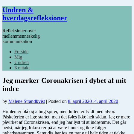
Undren &
hverdagsrefleksioner
Refleksioner over
mellemmenneskelig
kommunikation
Forside
Mig
Undren
Kontakt
Jeg mærker Coronakrisen i dybet af mit
indre
by
Malene Strandkvist
|
Posted on
8. april 2020
14. april 2020
Himlen er blå og alting spirer, men luften er fyldt med alvor.
Påskeferien er lige startet, men det føles ikke helt sådan. Jeg er mere
påvirket af Coronakrisen, end jeg har lyst til at indrømme. Det går
bedst, når jeg fokuserer på at være i nuet og ikke følger
nyhedsstrømmen. Samtidig har jeg en trang til hele tiden at tjekke,