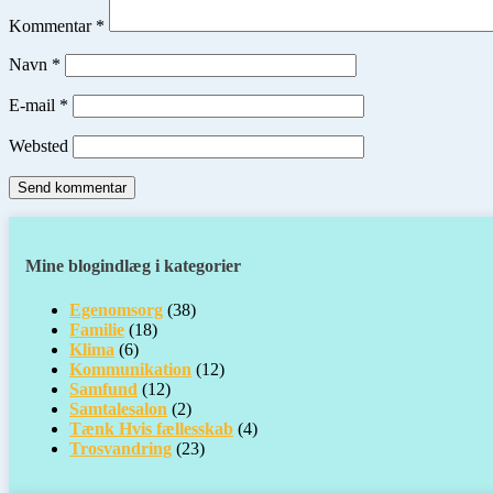
Kommentar
*
Navn
*
E-mail
*
Websted
Mine blogindlæg i kategorier
Egenomsorg
(38)
Familie
(18)
Klima
(6)
Kommunikation
(12)
Samfund
(12)
Samtalesalon
(2)
Tænk Hvis fællesskab
(4)
Trosvandring
(23)