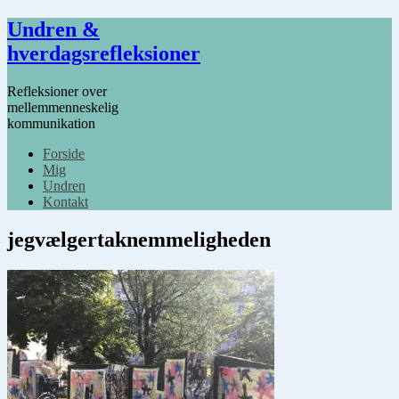
Undren &
hverdagsrefleksioner
Refleksioner over
mellemmenneskelig
kommunikation
Forside
Mig
Undren
Kontakt
jegvælgertaknemmeligheden