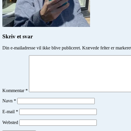
Skriv et svar
Din e-mailadresse vil ikke blive publiceret.
Krævede felter er marker
Kommentar
*
Navn
*
E-mail
*
Websted