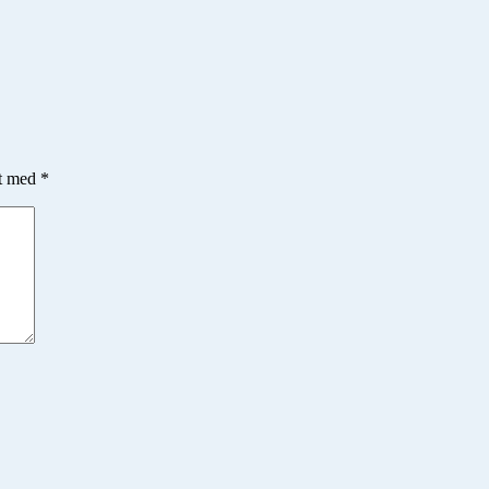
et med
*